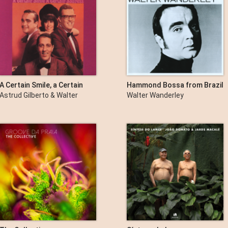
A Certain Smile, a Certain
Hammond Bossa from Brazil
Sadness (Expanded Edition)
Astrud Gilberto & Walter
Walter Wanderley
Wanderley