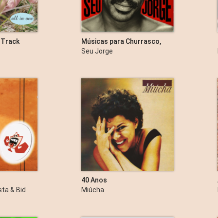
s Track
Músicas para Churrasco,
Vol. 1
Seu Jorge
40 Anos
ta & Bid
Miúcha