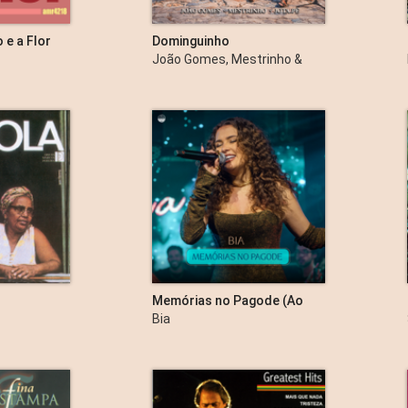
 e a Flor
Dominguinho
João Gomes, Mestrinho &
Jota.pê
Memórias no Pagode (Ao
Vivo)
Bia