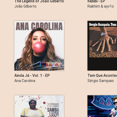
The Legend of João Gilberto
habibi - EP
1957 - 61 (Remastered)
João Gilberto
Rakhim & ayv1o
Ainda Já - Vol. 1 - EP
Tem Que Aconte
Ana Carolina
Sérgio Sampaio