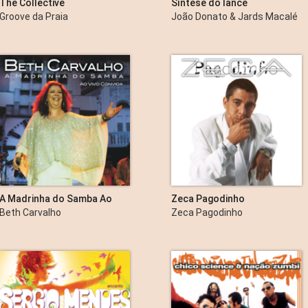
The Collective
Síntese do lance
Groove da Praia
João Donato & Jards Macalé
A Madrinha do Samba Ao
Zeca Pagodinho
Vivo Convida (Deluxe)
Beth Carvalho
Zeca Pagodinho