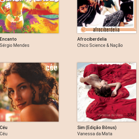
Encanto
Afrociberdelia
Sérgio Mendes
Chico Science & Nação
Zumbi
Céu
Sim (Edição Bônus)
Céu
Vanessa da Mata