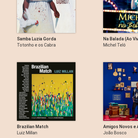
Samba Luzia Gorda
Na Balada (Ao Vi
Totonho e os Cabra
Michel Teló
Brazilian Match
Amigos Novos e A
Parte 1 - EP
Luiz Millan
João Bosco