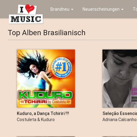
Brandneu
Neuerscheinungen
T
Top Alben Brasilianisch
Kuduro, a Dança Tchiriri !!!
Seleção Essencia
Calcanhotto - G
Costuleta & Kuduro
Adriana Calcanho
Sucessos