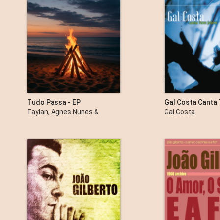
Tudo Passa - EP
Gal Costa Canta
(Ao Vivo)
Taylan, Agnes Nunes &
Gal Costa
Mariana Froes