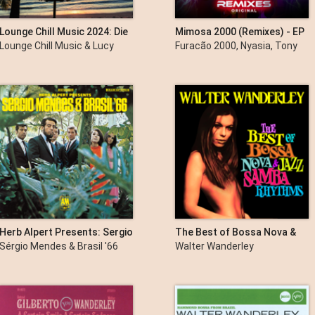
Lounge Chill Music 2024: Die
Mimosa 2000 (Remixes) - EP
beste Lounge Chill-Musik, die
Lounge Chill Music & Lucy
Furacão 2000, Nyasia, Tony
für Sie ausgewählt wurde
John
García & Peter Fontaine
Herb Alpert Presents: Sergio
The Best of Bossa Nova &
Mendes & Brazil '66
Jazz Samba Rhythms
Sérgio Mendes & Brasil '66
Walter Wanderley