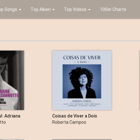
op Songs
Top Alben
Top Videos
100er Charts
l: Adriana
Coisas de Viver a Dois
randes
tto
Roberta Campos